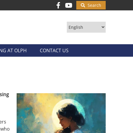
Search
ING AT OLPH
CONTACT US
sing
ers
e who