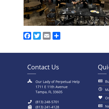
Facebook
Twitter
Email
Share
Contact Us
Qui
Bu
Our Lady of Perpetual Help
1711 E 11th Avenue
Ma
Tampa, FL 33605
On
(813) 248-5701
N
(813) 241-4128