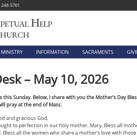
) 248-5701
petual Help
Church
MINISTRY
INFORMATION
SACRAMENTS
GIV
Desk – May 10, 2026
s this Sunday.
Below, I share with you the Mother’s Day Bles
ill
pray at the end of Mass.
d and gracious God,
ught to perfection in our holy mother, Mary. Bless all moth
ld. Bless all the women who share a mother’s love with thos