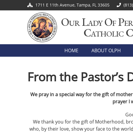
1711 E 11th Avenue, Tampa, FL 33605
(813
Our Lady Of Per
Catholic 
HOME
ABOUT OLPH
From the Pastor’s 
We pray in a special way for the gift of mother
prayer I w
Goo
We thank you for the gift of Motherhood, bro
who, by their love, show your face to the wor