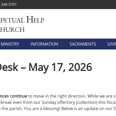
) 248-5701
petual Help
Church
MINISTRY
INFORMATION
SACRAMENTS
GIV
Desk – May 17, 2026
ances continue
to move in the right direction. While we are st
t break even from our Sunday offertory (collection) this fiscal
 the parish. You are a blessing! Below is an update on our Su