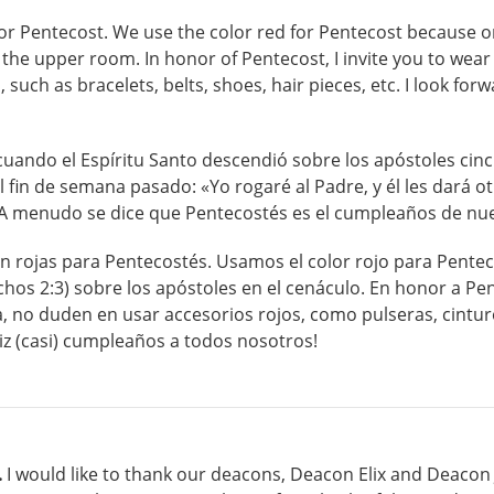
for Pentecost. We use the color red for Pentecost because 
n the upper room. In honor of Pentecost, I invite you to wear
, such as bracelets, belts, shoes, hair pieces, etc. I look fo
 cuando el Espíritu Santo descendió sobre los apóstoles ci
fin de semana pasado: «Yo rogaré al Padre, y él les dará o
). A menudo se dice que Pentecostés es el cumpleaños de nues
án rojas para Pentecostés. Usamos el color rojo para Penteco
s 2:3) sobre los apóstoles en el cenáculo. En honor a Pent
, no duden en usar accesorios rojos, como pulseras, cinturo
liz (casi) cumpleaños a todos nosotros!
.
I would like to thank our deacons, Deacon Elix and Deacon Jo