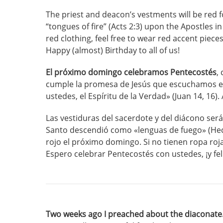
The priest and deacon’s vestments will be red 
“tongues of fire” (Acts 2:3) upon the Apostles i
red clothing, feel free to wear red accent pieces
Happy (almost) Birthday to all of us!
El próximo domingo celebramos Pentecostés
,
cumple la promesa de Jesús que escuchamos el 
ustedes, el Espíritu de la Verdad» (Juan 14, 16
Las vestiduras del sacerdote y del diácono ser
Santo descendió como «lenguas de fuego» (Hecho
rojo el próximo domingo. Si no tienen ropa roja
Espero celebrar Pentecostés con ustedes, ¡y fe
Two weeks ago I preached about the diaconate