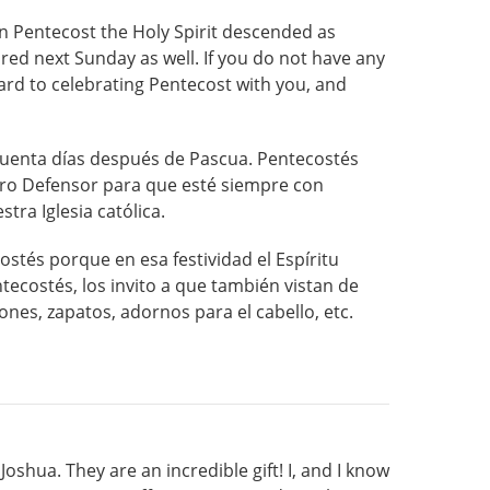
on Pentecost the Holy Spirit descended as
 red next Sunday as well. If you do not have any
rward to celebrating Pentecost with you, and
ncuenta días después de Pascua. Pentecostés
tro Defensor para que esté siempre con
tra Iglesia católica.
stés porque en esa festividad el Espíritu
ecostés, los invito a que también vistan de
nes, zapatos, adornos para el cabello, etc.
shua. They are an incredible gift! I, and I know