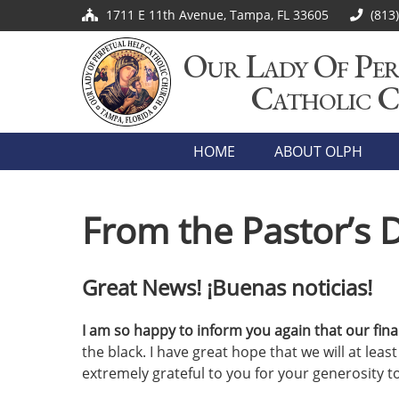
1711 E 11th Avenue, Tampa, FL 33605
(813
Our Lady Of Per
Catholic 
HOME
ABOUT OLPH
From the Pastor’s 
Great News! ¡Buenas noticias!
I am so happy to inform you again that our fin
the black. I have great hope that we will at leas
extremely grateful to you for your generosity to