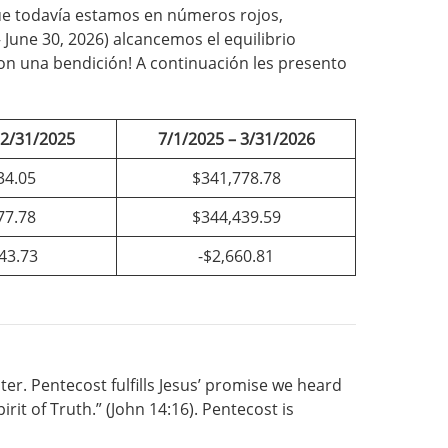
ue todavía estamos en números rojos,
June 30, 2026) alcancemos el equilibrio
Son una bendición! A continuación les presento
12/31/2025
7/1/2025 – 3/31/2026
34.05
$341,778.78
77.78
$344,439.59
43.73
-$2,660.81
ter. Pentecost fulfills Jesus’ promise we heard
rit of Truth.” (John 14:16). Pentecost is